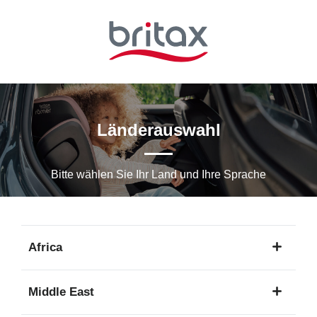
Zum
Hauptinhalt
springen
Länderauswahl
Bitte wählen Sie Ihr Land und Ihre Sprache
Africa
1
Middle East
Sprache