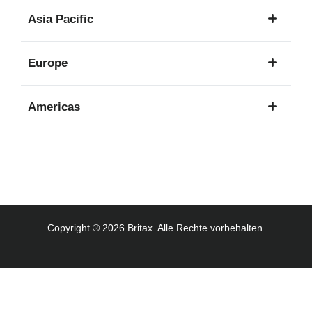
1
Asia Pacific
Sprache
8
Europe
Sprachen
16
Americas
Sprachen
3
Sprachen
Copyright ® 2026 Britax. Alle Rechte vorbehalten.