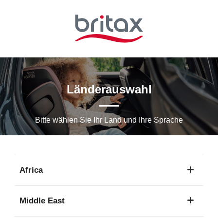
Zum
Hauptinhalt
springen
Länderauswahl
Bitte wählen Sie Ihr Land und Ihre Sprache
Africa
1
Middle East
Sprache