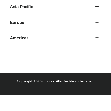
1
Asia Pacific
Sprache
8
Europe
Sprachen
16
Americas
Sprachen
3
Sprachen
Copyright ® 2026 Britax. Alle Rechte vorbehalten.