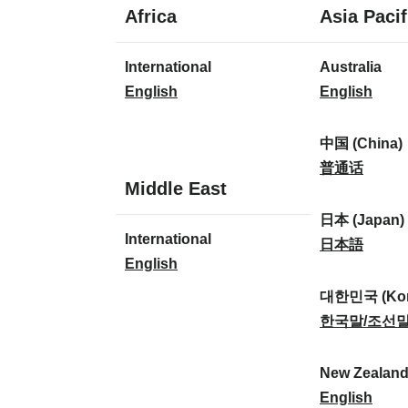
1
Africa
Asia Pacif
Sprache
1
8
International
Australia
Sprache
Sprachen
I
A
English
English
n
u
t
s
中国 (China)
e
t
中
普通话
1
Middle East
r
r
国
Sprache
n
a
(
日本 (Japan)
1
International
a
l
C
日
日本語
Sprache
I
English
t
i
h
本
n
i
a
i
(
대한민국 (Kor
t
o
:
n
J
대
한국말/조선
e
n
a
a
한
r
a
)
p
민
New Zealan
n
l
:
a
국
N
English