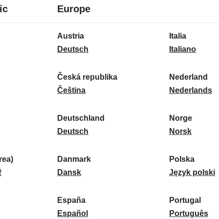
8
16
ic
Europe
Sprachen
Sprachen
16
Austria
Italia
Sprachen
A
I
Deutsch
Italiano
u
t
s
a
Česká republika
Nederland
t
Č
l
N
Čeština
Nederlands
r
e
i
e
i
s
a
d
Deutschland
Norge
a
k
D
:
e
N
Deutsch
Norsk
:
á
e
r
o
r
u
l
r
ea)
Danmark
Polska
e
t
D
a
g
P
말
Dansk
Język polski
p
s
a
n
e
o
u
c
n
d
:
l
d
España
Portugal
b
h
m
E
:
s
P
Español
Português