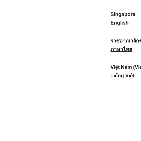
a
:
n
(
e
t
)
K
w
Singapore
i
:
o
Z
S
English
o
r
e
i
n
e
a
n
ราชอาณาจักร
a
a
l
g
ร
ภาษาไทย
l
)
a
a
า
:
:
n
p
ช
Việt Nam (Vi
d
o
อ
V
Tiếng Việt
:
r
า
i
e
ณ
ệ
:
า
t
จั
N
ก
a
ร
m
ไ
(