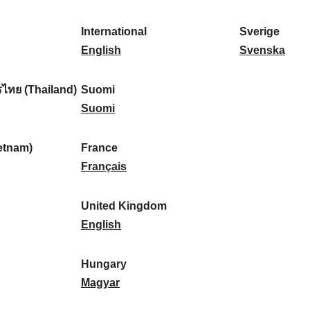
l
l
a
s
k
o
i
a
r
p
a
r
International
Sverige
k
n
k
a
I
:
t
S
English
Svenska
a
d
:
ñ
n
u
v
:
:
a
t
g
e
ไทย (Thailand)
Suomi
:
e
S
a
r
Suomi
r
u
l
i
n
o
:
g
etnam)
France
a
m
F
e
Français
t
i
r
:
i
:
a
United Kingdom
o
n
U
English
n
c
n
a
e
i
Hungary
l
:
t
H
Magyar
:
e
u