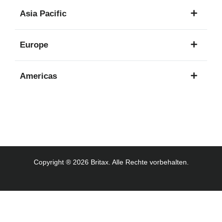
1
Asia Pacific
Sprache
8
Europe
Sprachen
16
Americas
Sprachen
3
Sprachen
Copyright ® 2026 Britax. Alle Rechte vorbehalten.