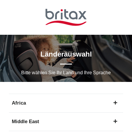
Zum
Hauptinhalt
springen
Länderauswahl
Bitte wählen Sie Ihr Land und Ihre Sprache
Africa
1
Middle East
Sprache