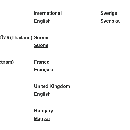
l
l
a
s
k
o
i
a
r
p
a
r
International
Sverige
k
n
k
a
I
:
t
S
English
Svenska
a
d
:
ñ
n
u
v
:
:
a
t
g
e
ไทย (Thailand)
Suomi
:
e
S
a
r
Suomi
r
u
l
i
n
o
:
g
etnam)
France
a
m
F
e
Français
t
i
r
:
i
:
a
United Kingdom
o
n
U
English
n
c
n
a
e
i
Hungary
l
:
t
H
Magyar
:
e
u