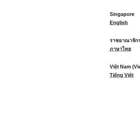
a
:
n
(
e
t
)
K
w
Singapore
i
:
o
Z
S
English
o
r
e
i
n
e
a
n
ราชอาณาจักร
a
a
l
g
ร
ภาษาไทย
l
)
a
a
า
:
:
n
p
ช
Việt Nam (Vi
d
o
อ
V
Tiếng Việt
:
r
า
i
e
ณ
ệ
:
า
t
จั
N
ก
a
ร
m
ไ
(