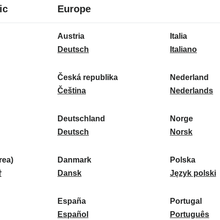
8
16
ic
Europe
Sprachen
Sprachen
16
Austria
Italia
Sprachen
A
I
Deutsch
Italiano
u
t
s
a
Česká republika
Nederland
t
Č
l
N
Čeština
Nederlands
r
e
i
e
i
s
a
d
Deutschland
Norge
a
k
D
:
e
N
Deutsch
Norsk
:
á
e
r
o
r
u
l
r
ea)
Danmark
Polska
e
t
D
a
g
P
말
Dansk
Język polski
p
s
a
n
e
o
u
c
n
d
:
l
d
España
Portugal
b
h
m
E
:
s
P
Español
Português