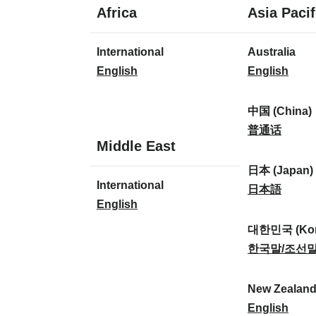
1
Africa
Asia Pacif
Sprache
1
8
International
Australia
Sprache
Sprachen
I
A
English
English
n
u
t
s
中国 (China)
e
t
中
普通话
1
Middle East
r
r
国
Sprache
n
a
(
日本 (Japan)
1
International
a
l
C
日
日本語
Sprache
I
English
t
i
h
本
n
i
a
i
(
대한민국 (Kor
t
o
:
n
J
대
한국말/조선
e
n
a
a
한
r
a
)
p
민
New Zealan
n
l
:
a
국
N
English