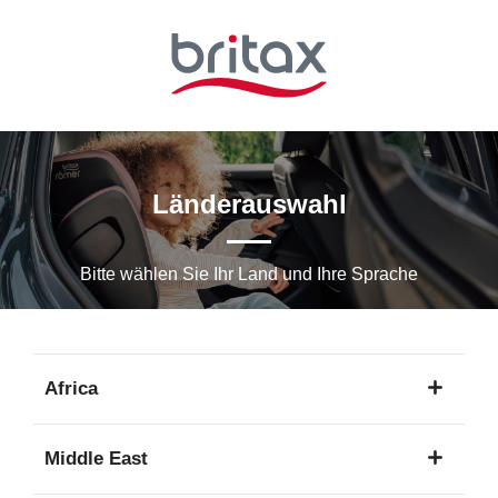
Zum
Hauptinhalt
springen
Länderauswahl
Bitte wählen Sie Ihr Land und Ihre Sprache
Africa
1
Middle East
Sprache