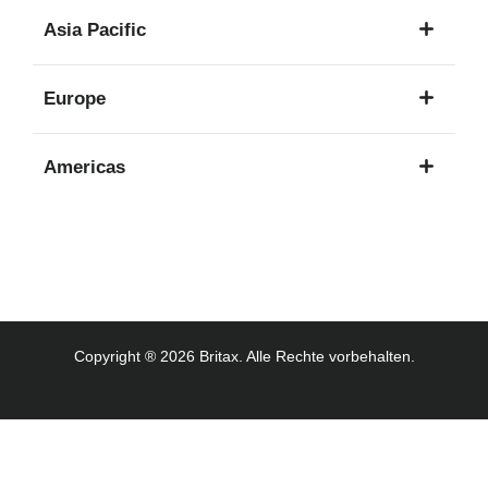
1
Asia Pacific
Sprache
8
Europe
Sprachen
16
Americas
Sprachen
3
Sprachen
Copyright ® 2026 Britax. Alle Rechte vorbehalten.