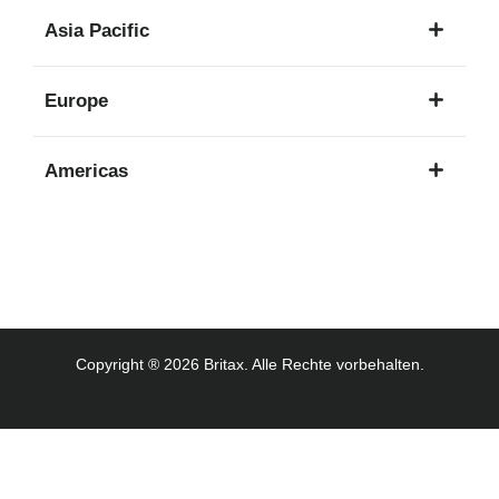
1
Asia Pacific
Sprache
8
Europe
Sprachen
16
Americas
Sprachen
3
Sprachen
Copyright ® 2026 Britax. Alle Rechte vorbehalten.