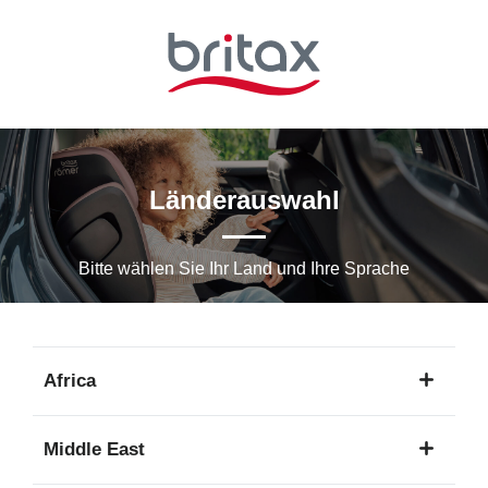
Zum
Hauptinhalt
springen
Länderauswahl
Bitte wählen Sie Ihr Land und Ihre Sprache
Africa
1
Middle East
Sprache