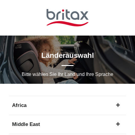
Zum
Hauptinhalt
springen
Länderauswahl
Bitte wählen Sie Ihr Land und Ihre Sprache
Africa
1
Middle East
Sprache