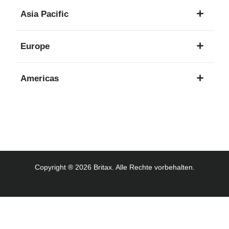
1
Asia Pacific
Sprache
8
Europe
Sprachen
16
Americas
Sprachen
3
Sprachen
Copyright ® 2026 Britax. Alle Rechte vorbehalten.