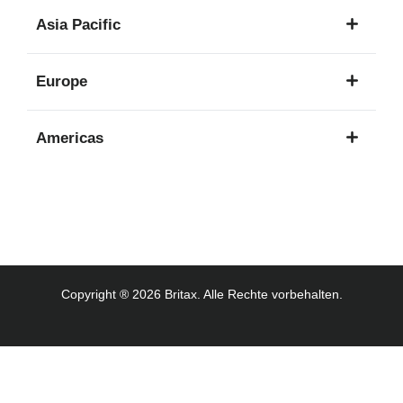
1
Asia Pacific
Sprache
8
Europe
Sprachen
16
Americas
Sprachen
3
Sprachen
Copyright ® 2026 Britax. Alle Rechte vorbehalten.