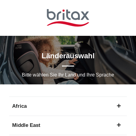
Zum
Hauptinhalt
springen
Länderauswahl
Bitte wählen Sie Ihr Land und Ihre Sprache
Africa
1
Middle East
Sprache