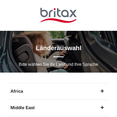
Zum
Hauptinhalt
springen
Länderauswahl
Bitte wählen Sie Ihr Land und Ihre Sprache
Africa
1
Middle East
Sprache