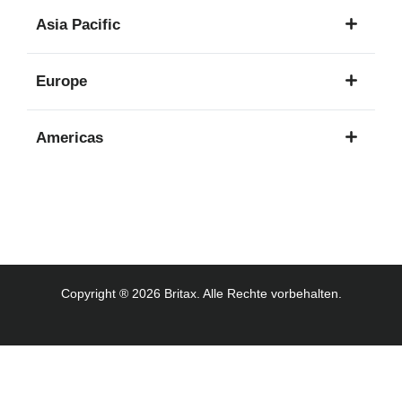
1
Asia Pacific
Sprache
8
Europe
Sprachen
16
Americas
Sprachen
3
Sprachen
Copyright ® 2026 Britax. Alle Rechte vorbehalten.