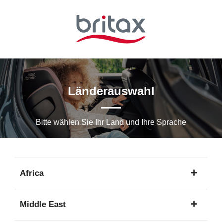
Zum
Hauptinhalt
springen
Länderauswahl
Bitte wählen Sie Ihr Land und Ihre Sprache
Africa
1
Middle East
Sprache