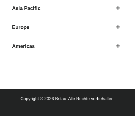
1
Asia Pacific
Sprache
8
Europe
Sprachen
16
Americas
Sprachen
3
Sprachen
Copyright ® 2026 Britax. Alle Rechte vorbehalten.