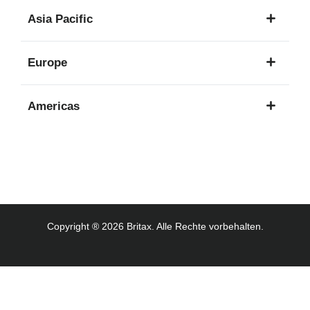
1
Asia Pacific
Sprache
8
Europe
Sprachen
16
Americas
Sprachen
3
Sprachen
Copyright ® 2026 Britax. Alle Rechte vorbehalten.