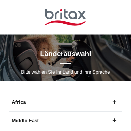
Zum
Hauptinhalt
springen
Länderauswahl
Bitte wählen Sie Ihr Land und Ihre Sprache
Africa
1
Middle East
Sprache