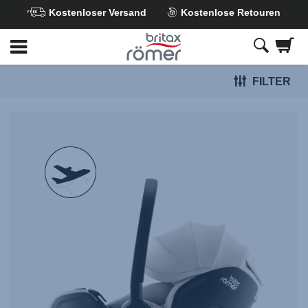
Kostenloser Versand
Kostenlose Retouren
Zum
Hauptinhalt
springen
FILTER
null