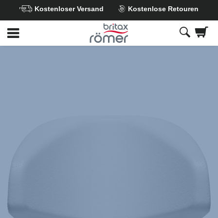
Kostenloser Versand
Kostenlose Retouren
Zum
Hauptinhalt
springen
Britax
Dämpfungseinleger
Kopfstütze
–
MAX-
SAFE
PRO
/
SAFE-
WAY
M
,
1