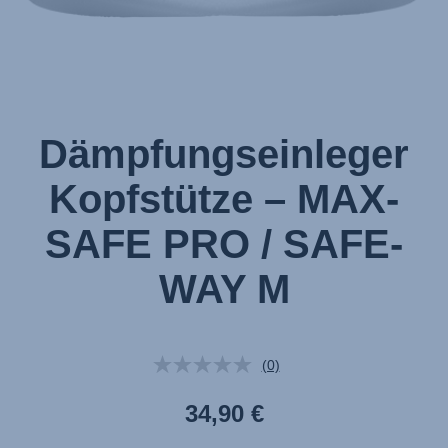
von
1
Dämpfungseinleger
Kopfstütze – MAX-
SAFE PRO / SAFE-
WAY M
(0)
Kein
Beurteilungswert.
Link
34,90 €
auf
derselben