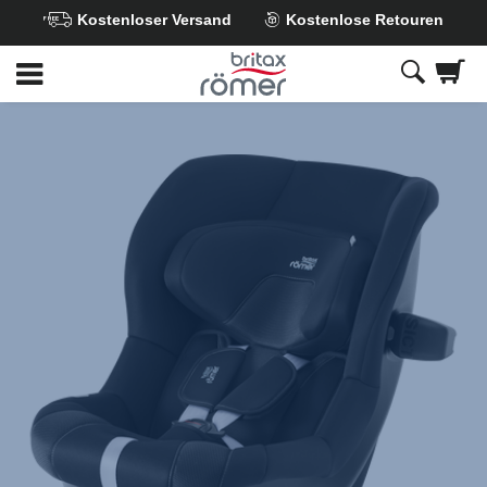
Kostenloser Versand
Kostenlose Retouren
Zum
Hauptinhalt
springen
Britax
Ersatzbezug
–
MAX-
SAFE
PRO
Galaxy
Black,
1
von
1