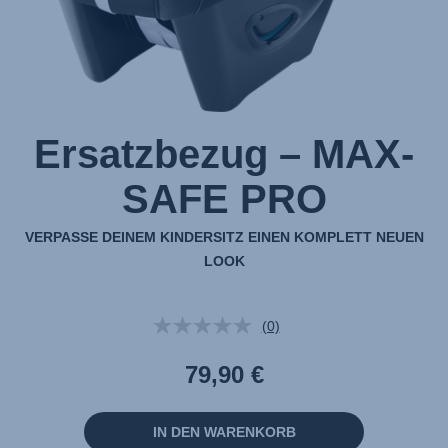
Ersatzbezug – MAX-
SAFE PRO
VERPASSE DEINEM KINDERSITZ EINEN KOMPLETT NEUEN
LOOK
(0)
Kein
Beurteilungswert.
Link
79,90 €
auf
derselben
Seite.
IN DEN WARENKORB