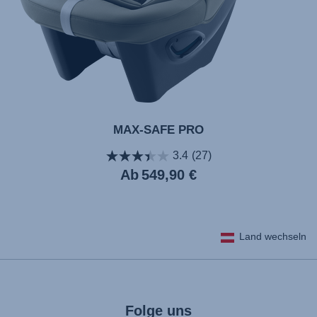
MAX-SAFE PRO
3.4
(27)
Aktueller
Ab
549,90 €
Preis
Land wechseln
Folge uns