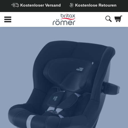
Kostenloser Versand
Kostenlose Retouren
Zum
Hauptinhalt
springen
Britax
Ersatzbezug
–
MAX-
SAFE
PRO
Galaxy
Black,
1
von
1