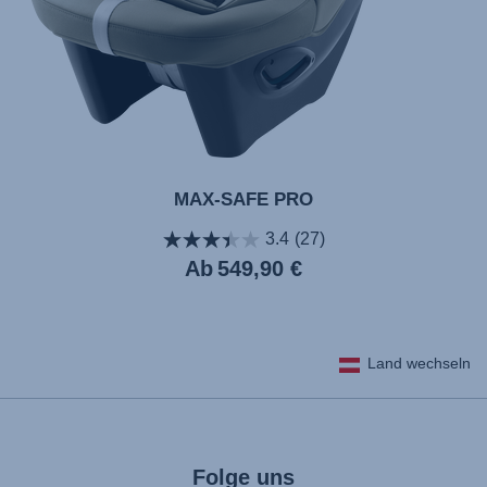
MAX-SAFE PRO
3.4
(27)
Aktueller
Ab
549,90 €
Preis
Land wechseln
Folge uns