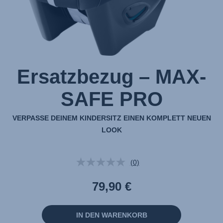
Ersatzbezug – MAX-
SAFE PRO
VERPASSE DEINEM KINDERSITZ EINEN KOMPLETT NEUEN
LOOK
(0)
Kein
Beurteilungswert.
Link
79,90 €
auf
derselben
Seite.
IN DEN WARENKORB