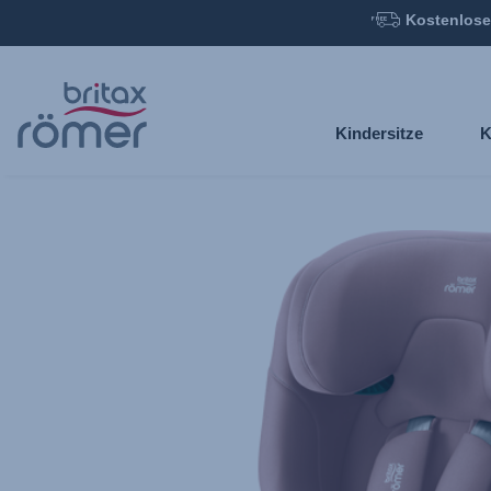
Kostenlose
Zum
Hauptinhalt
springen
Kindersitze
K
Britax
Ersatzbezug
–
ADVANSAFIX
PRO
Dusty
Rose,
1
von
1