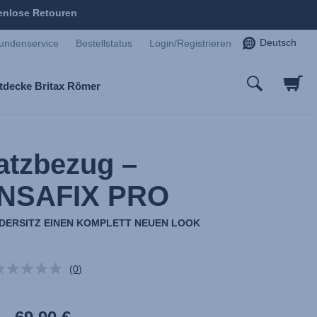
enlose Retouren
Deutsch
undenservice
Bestellstatus
Login/Registrieren
tdecke Britax Römer
atzbezug –
NSAFIX PRO
NDERSITZ EINEN KOMPLETT NEUEN LOOK
(0)
Kein
Beurteilungswert.
Link
auf