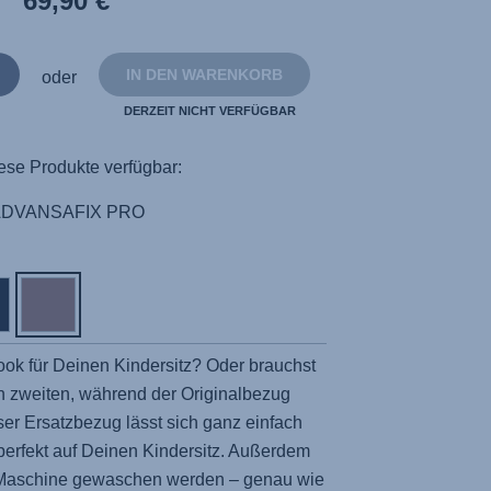
69,90 €
derselben
Seite.
IN DEN WARENKORB
oder
DERZEIT NICHT VERFÜGBAR
ese Produkte verfügbar:
ADVANSAFIX PRO
ook für Deinen Kindersitz? Oder brauchst
n zweiten, während der Originalbezug
r Ersatzbezug lässt sich ganz einfach
perfekt auf Deinen Kindersitz. Außerdem
r Maschine gewaschen werden – genau wie