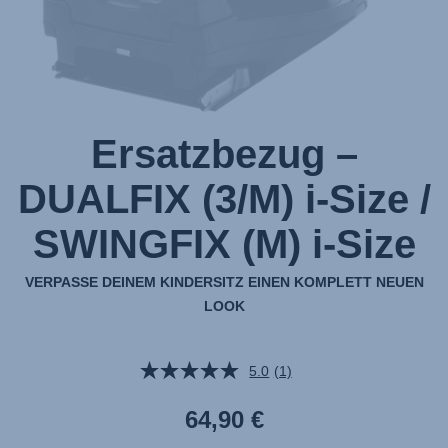
1
von
1
Ersatzbezug –
DUALFIX (3/M) i-Size /
SWINGFIX (M) i-Size
VERPASSE DEINEM KINDERSITZ EINEN KOMPLETT NEUEN
LOOK
5.0
(1)
Bewertung
lesen.
Link
64,90 €
auf
derselben