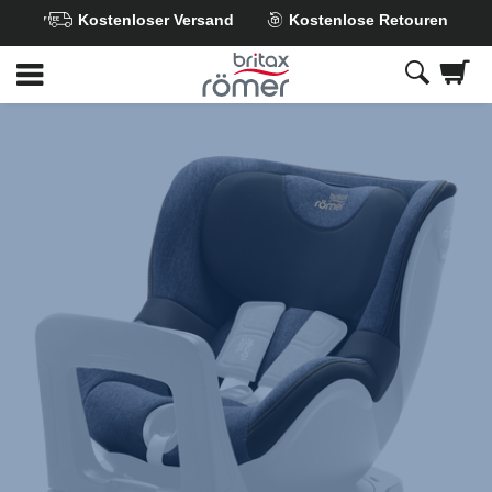
Kostenloser Versand
Kostenlose Retouren
Zum
Hauptinhalt
springen
Britax
Ersatzbezug
–
DUALFIX
(3/M)
i-
Size
/
SWINGFIX
(M)
i-
Size
,