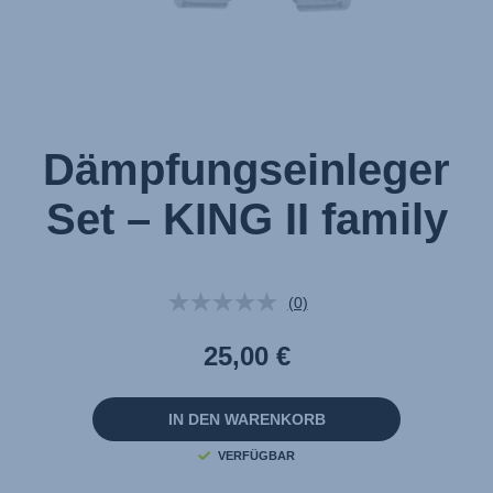
Dämpfungseinleger
Set – KING II family
(0)
Kein
Beurteilungswert.
Link
25,00 €
auf
derselben
Seite.
IN DEN WARENKORB
VERFÜGBAR