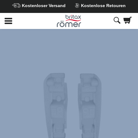
Kostenloser Versand
Kostenlose Retouren
Zum
Hauptinhalt
springen
Britax
Dämpfungseinleger
Set
–
KING
II
family
,
1
von
1