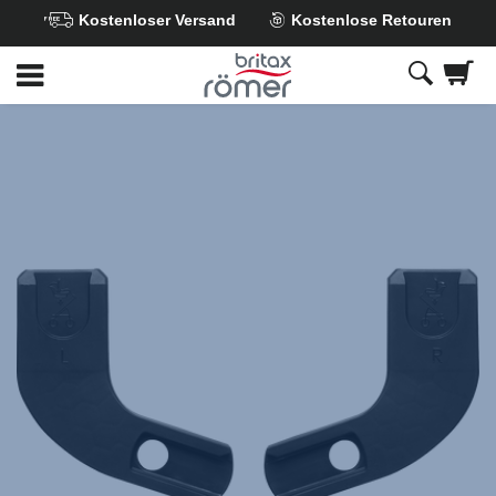
Kostenloser Versand
Kostenlose Retouren
Zum
Hauptinhalt
springen
Britax
CLICK
&
GO
Adapter
für
Babyschalen
–
B-
AGILE
M/R
,
1