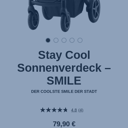
Stay Cool
Sonnenverdeck –
SMILE
DER COOLSTE SMILE DER STADT
4.8
(4)
4
Bewertungen
lesen.
79,90 €
Link