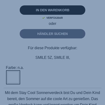
auf
derselben
Seite.
IN DEN WARENKORB
VERFÜGBAR
oder
HÄNDLER SUCHEN
Für diese Produkte verfügbar:
SMILE 5Z, SMILE III,
Farbe: n.a.
Mit dem Stay Cool Sonnenverdeck bist Du und Dein Kind
bereit, den Sommer auf die coole Art zu genießen. Das
große Verdeck kann verlängert werden um Dein Kind