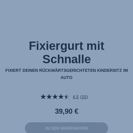
Fixiergurt mit
Schnalle
FIXIERT DEINEN RÜCKWÄRTSGERICHTETEN KINDERSITZ IM
AUTO
4.5
(15)
15
Bewertungen
lesen.
39,90 €
Link
auf
derselben
Seite.
IN DEN WARENKORB