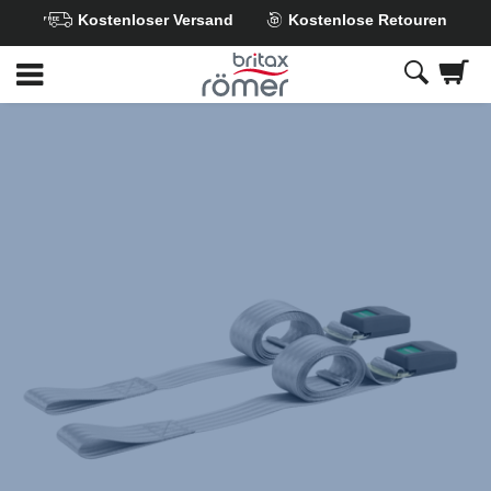
Kostenloser Versand
Kostenlose Retouren
Zum
Hauptinhalt
springen
Britax
Fixiergurt
mit
Schnalle
,
1
von
1