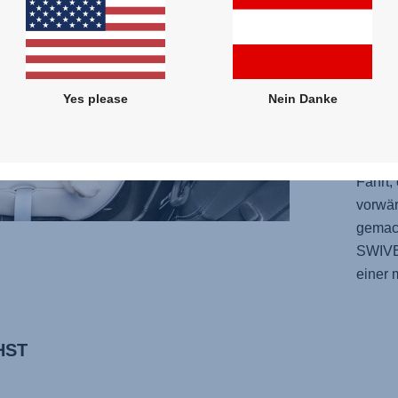
alle H
Bedien
und gl
einste
Yes please
Nein Danke
Winkel
finden
für la
Fahrt,
vorwär
gemach
SWIV
einer 
HST