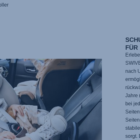
ller
SCH
FÜR
Erlebe
SWIV
nach 
ermögl
rückwä
Jahre 
bei je
Seiten
Seiten
stabil
sorgt.