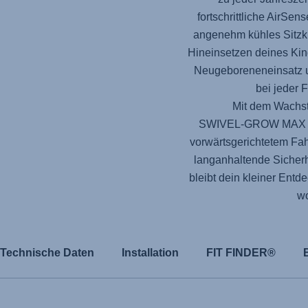
fortschrittliche AirSen
angenehm kühles Sitzk
Hineinsetzen deines Ki
Neugeboreneneinsatz um
bei jeder 
Mit dem Wachst
SWIVEL-GROW MAX 
vorwärtsgerichtetem Fa
langanhaltende Sicher
bleibt dein kleiner Entd
wo
Technische Daten
Installation
FIT FINDER®