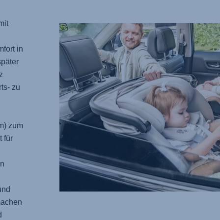
mit
fort in
später
z
ts- zu
cm) zum
 für
in
und
machen
d