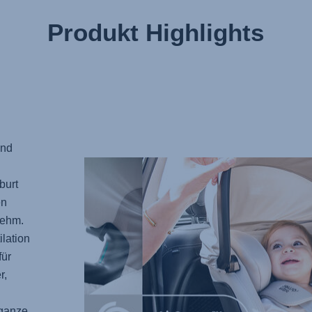
Produkt Highlights
und
burt
en
nehm.
ilation
für
r,
ganze