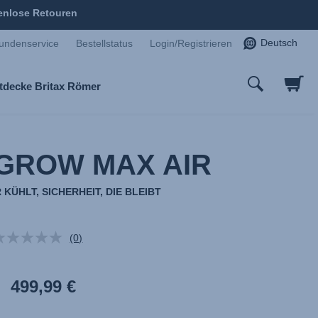
enlose Retouren
Deutsch
undenservice
Bestellstatus
Login/Registrieren
tdecke Britax Römer
GROW MAX AIR
KÜHLT, SICHERHEIT, DIE BLEIBT
(0)
Kein
Beurteilungswert.
Link
auf
499,99 €
derselben
Seite.