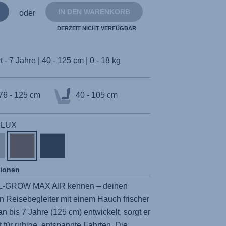
IN DEN WARENKORB
oder
DERZEIT NICHT VERFÜGBAR
 - 7 Jahre | 40 - 125 cm | 0 - 18 kg
76 - 125 cm
40 - 105 cm
| LUX
tionen
L-GROW MAX AIR
kennen – deinen
n Reisebegleiter mit einem Hauch frischer
an bis 7 Jahre (125 cm) entwickelt, sorgt er
t für ruhige, entspannte Fahrten. Die