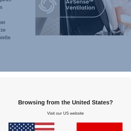
s
bei
rze
nieße
DRE
ENT
Erleb
Browsing from the United States?
SWIV
Visit our US website
Drehfu
einfac
heraus