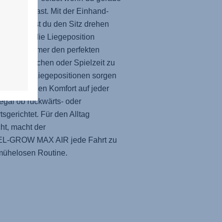
ände voll hast. Mit der Einhand-
ung kannst du den Sitz drehen
eichzeitig die Liegeposition
llen, um immer den perfekten
 für Nickerchen oder Spielzeit zu
. Mehrere Liegepositionen sorgen
nganhaltenden Komfort auf jeder
 egal ob rückwärts- oder
tsgerichtet. Für den Alltag
t, macht der
EL-GROW MAX AIR
jede Fahrt zu
mühelosen Routine.