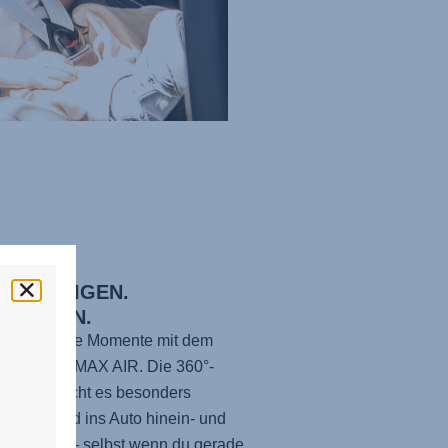
HEN. NEIGEN.
SPANNEN.
e entspannte Momente mit dem
EL-GROW MAX AIR
. Die 360°-
nktion macht es besonders
h, dein Kind ins Auto hinein- und
zusetzen – selbst wenn du gerade