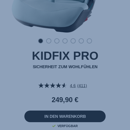
KIDFIX PRO
SICHERHEIT ZUM WOHLFÜHLEN
4.6
(411)
411
Bewertungen
lesen.
249,90 €
Link
auf
derselben
Seite.
IN DEN WARENKORB
VERFÜGBAR