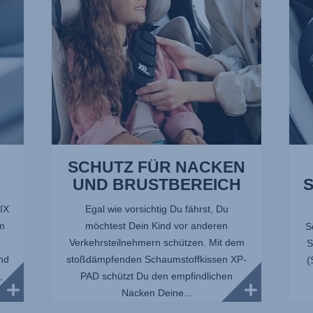
1
von
von
10
10
SCHUTZ FÜR NACKEN
UND BRUSTBEREICH
IX
Egal wie vorsichtig Du fährst, Du
m
möchtest Dein Kind vor anderen
S
Verkehrsteilnehmern schützen. Mit dem
S
und
stoßdämpfenden Schaumstoffkissen XP-
(
,
PAD schützt Du den empfindlichen
Nacken Deine...