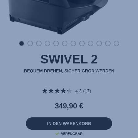
SWIVEL 2
BEQUEM DREHEN, SICHER GROß WERDEN
4.3
(17)
17
Bewertungen
lesen.
349,90 €
Link
auf
derselben
Seite.
IN DEN WARENKORB
VERFÜGBAR