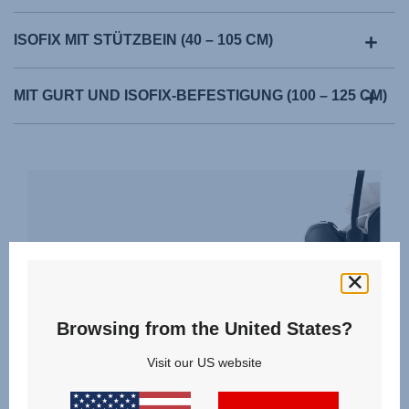
ISOFIX MIT STÜTZBEIN (40 – 105 CM)
MIT GURT UND ISOFIX-BEFESTIGUNG (100 – 125 CM)
Für Dein Auto geeignet?
Browsing from the United States?
Nicht jeder Sitz passt in jedes Auto. Um
sicherzustellen, dass Du den richtigen Sitz
Visit our US website
auswählst, wähle einfach Dein Fahrzeug und
prüfe ob der gewählte Sitz passt.