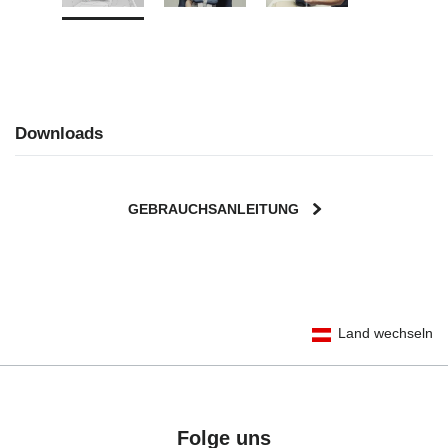
Downloads
GEBRAUCHSANLEITUNG
User Instructions (English)
Land wechseln
Gebrauchsanleitung (Deutsch)
Mode d'emploi (Français)
Instrucciones del usuario (Español)
Manual de instruções (Português)
Folge uns