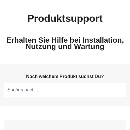
Produktsupport
Erhalten Sie Hilfe bei Installation,
Nutzung und Wartung
Nach welchem Produkt suchst Du?
Tippen,
um
Vorschläge
zu
erhalten;