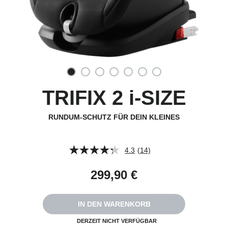
TRIFIX 2 i-SIZE
RUNDUM-SCHUTZ FÜR DEIN KLEINES
4.3
(14)
14
Bewertungen
lesen.
299,90 €
Link
auf
derselben
Seite.
IN DEN WARENKORB
DERZEIT NICHT VERFÜGBAR