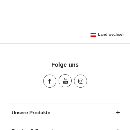
User Instructions (English)
Land wechseln
Gebrauchsanleitung (Deutsch)
Mode d'emploi (Français)
Instrucciones del usuario (Español)
Manual de instruções (Português)
Folge uns
Istruzioni per l’uso (Italiano)
Инструкция пользователя (Русский язык)
Instrukcja użytkownika (Język polski)
Návod na použitie (Slovenský jazyk)
Инструкция за ползване (Български език)
Upute za uporabu (Hrvatski jezik)
Unsere Produkte
Pokyny k použití (Čeština)
Brugerinstruktioner (Dansk)