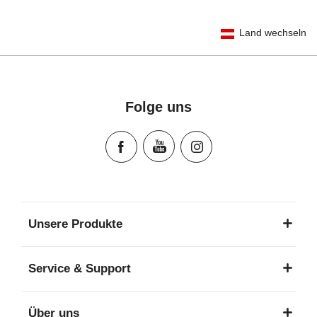
User Instructions (English)
Land wechseln
Gebrauchsanleitung (Deutsch)
Mode d'emploi (Français)
Instrucciones del usuario (Español)
Manual de instruções (Português)
Folge uns
Istruzioni per l’uso (Italiano)
Инструкция пользователя (Русский язык)
Instrukcja użytkownika (Język polski)
Návod na použitie (Slovenský jazyk)
Инструкция за ползване (Български език)
Upute za uporabu (Hrvatski jezik)
Unsere Produkte
Pokyny k použití (Čeština)
Brugerinstruktioner (Dansk)
Service & Support
Gebruiksinstructies (Nederlands)
Kasutusjuhend (Eesti keel)
Über uns