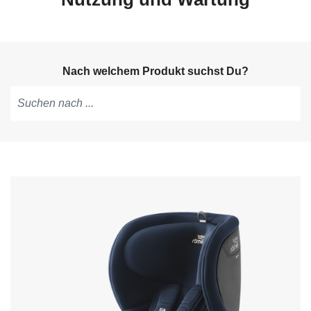
Nach welchem Produkt suchst Du?
Tippen,
um
Vorschläge
zu
erhalten;
mit
den
Pfeiltasten
navigieren;
mit
Enter