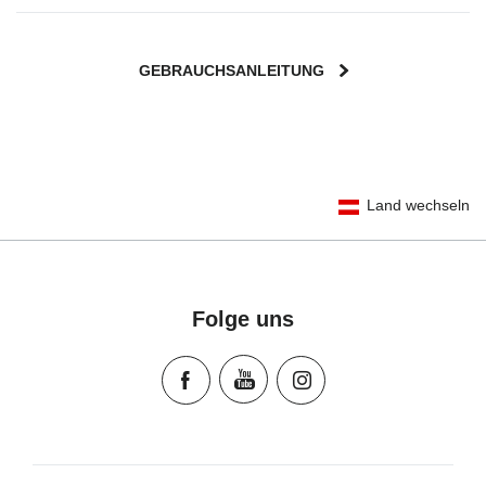
GEBRAUCHSANLEITUNG
User Instructions (English)
Land wechseln
Gebrauchsanleitung (Deutsch)
Mode d'emploi (Français)
Instrucciones del usuario (Español)
Manual de instruções (Português)
Folge uns
Istruzioni per l’uso (Italiano)
Инструкция пользователя (Русский язык)
Instrukcja użytkownika (Język polski)
Návod na použitie (Slovenský jazyk)
Инструкция за ползване (Български език)