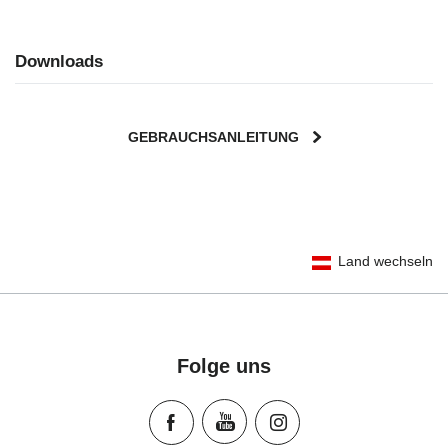
Downloads
GEBRAUCHSANLEITUNG
User Instructions (English)
Land wechseln
Gebrauchsanleitung (Deutsch)
Mode d'emploi (Français)
Instrucciones del usuario (Español)
Manual de instruções (Português)
Folge uns
Istruzioni per l’uso (Italiano)
Инструкция пользователя (Русский язык)
Instrukcja użytkownika (Język polski)