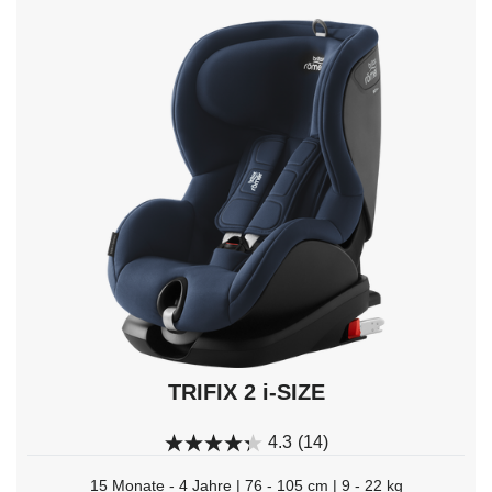
mit
den
Pfeiltasten
navigieren;
mit
Enter
auswählen.
TRIFIX 2 i-SIZE
4.3
(14)
15 Monate - 4 Jahre | 76 - 105 cm | 9 - 22 kg