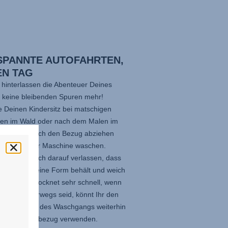
SPANNTE AUTOFAHRTEN,
EN TAG
 hinterlassen die Abenteuer Deines
n keine bleibenden Spuren mehr!
e Deinen Kindersitz bei matschigen
gen im Wald oder nach dem Malen im
garten: Einfach den Bezug abziehen
i 30 °C in der Maschine waschen.
annst Du Dich darauf verlassen, dass
uste Stoff seine Form behält und weich
 Der Bezug trocknet sehr schnell, wenn
och viel unterwegs seid, könnt Ihr den
sitz während des Waschgangs weiterhin
inem Originalbezug verwenden.