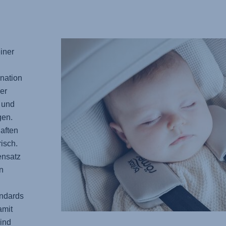
iner
nation
er
 und
gen.
aften
isch.
ensatz
n
ndards
amit
ind