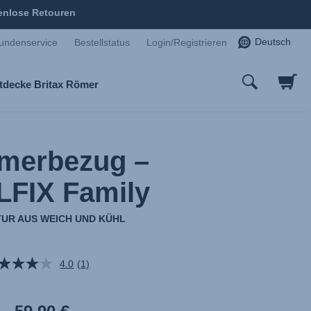
enlose Retouren
Deutsch
undenservice
Bestellstatus
Login/Registrieren
tdecke Britax Römer
merbezug –
FIX Family
TUR AUS WEICH UND KÜHL
4.0
(1)
Bewertung
lesen.
Link
auf