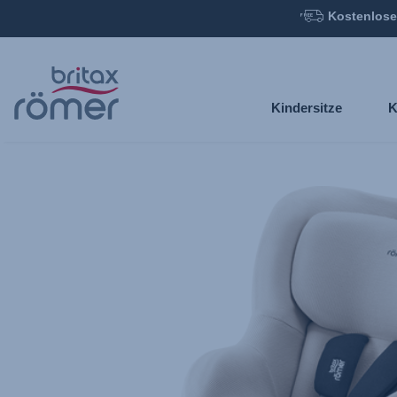
Kostenlose
Zum
Hauptinhalt
springen
Kindersitze
K
Britax
Sommerbezug
–
DUALFIX
Family
Moonbeam,
1
von
1