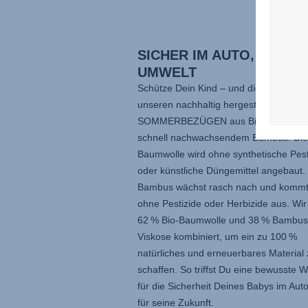
SICHER IM AUTO, GUT Z
UMWELT
Schütze Dein Kind – und die Umwelt – 
unseren nachhaltig hergestellten
SOMMERBEZÜGEN aus Bio-Baumwoll
schnell nachwachsendem Bambus. Die
Baumwolle wird ohne synthetische Pest
oder künstliche Düngemittel angebaut.
Bambus wächst rasch nach und kommt
ohne Pestizide oder Herbizide aus. Wi
62 % Bio-Baumwolle und 38 % Bambus
Viskose kombiniert, um ein zu 100 %
natürliches und erneuerbares Material 
schaffen. So triffst Du eine bewusste W
für die Sicherheit Deines Babys im Aut
für seine Zukunft.