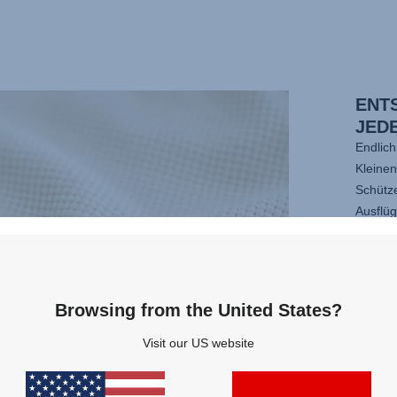
ENT
JED
Endlich
Kleine
Schütz
Ausflü
Kinder
und be
Dabei k
der rob
Browsing from the United States?
bleibt.
Ihr jed
Visit our US website
Kinder
mit se