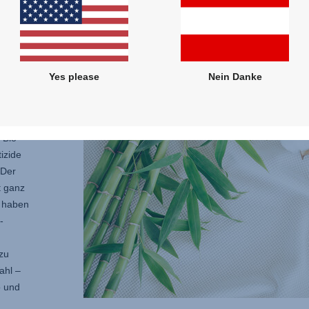
UR
Yes please
Nein Danke
mit
e und
 Bio-
izide
 Der
 ganz
r haben
-
zu
ahl –
o und