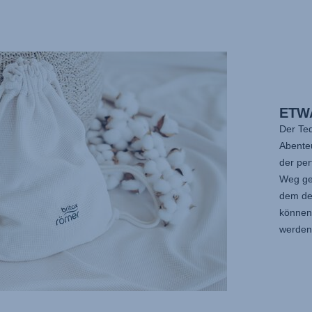
ETW
Der Ted
Abenteu
der pe
Weg ge
dem de
können 
werden