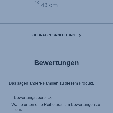
GEBRAUCHSANLEITUNG
User Instructions (English)
Bewertungen
Gebrauchsanleitung (Deutsch)
تعليمات المستخدم) اَللُّغَةُ اَلْعَرَبِيَّة)
Mode d'emploi (Français)
Instrucciones del usuario (Español)
Manual de instruções (Português)
Istruzioni per l’uso (Italiano)