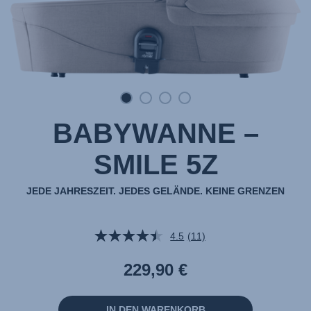
BABYWANNE –
SMILE 5Z
JEDE JAHRESZEIT. JEDES GELÄNDE. KEINE GRENZEN
4.5
(11)
11
Bewertungen
lesen.
229,90 €
Link
auf
derselben
Seite.
IN DEN WARENKORB