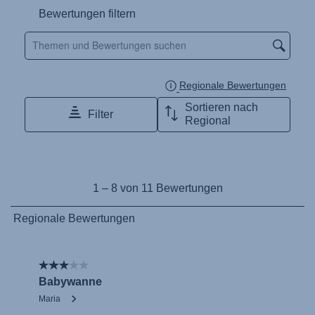
Naudojimo instrukcija (Lietuvių kalba)
Monteringsanvisning (Norsk)
Instrucţiuni de utilizare (Limba română)
Uputstvo za korišcenje (Srpski)
Navodila za uporabo (Slovenščina)
Bruksanvisning (Svenska)
Kullanım talimatı (Türkçe)