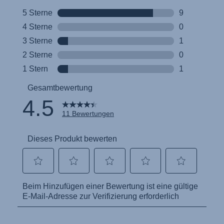
Инструкция пользователя (Русский язык)
Instrukcja użytkownika (Język polski)
Návod na použitie (Slovenský jazyk)
Инструкция за ползване (Български език)
Upute za uporabu (Hrvatski jezik)
Pokyny k použití (Čeština)
Brugerinstruktioner (Dansk)
Gebruiksinstructies (Nederlands)
Kasutusjuhend (Eesti keel)
Käyttöohjeet (Suomi)
Οδηγίες χρήσης (Ελληνική γλώσσα)
Használati útmutató (Magyar nyelv)
Lietošanas instrukcija (Latviešu valoda)