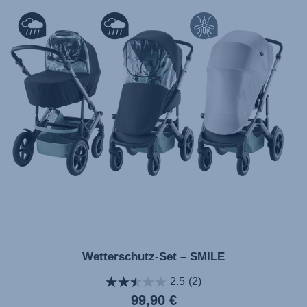
Wetterschutz-Set – SMILE
2.5
(2)
Aktueller
99,90 €