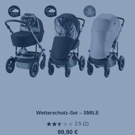
Wetterschutz-Set – SMILE
2.5
(2)
Aktueller
99,90 €