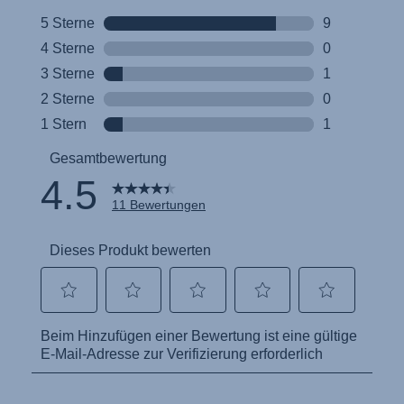
Инструкция пользователя (Русский язык)
Instrukcja użytkownika (Język polski)
Návod na použitie (Slovenský jazyk)
Инструкция за ползване (Български език)
Upute za uporabu (Hrvatski jezik)
Pokyny k použití (Čeština)
Brugerinstruktioner (Dansk)
Gebruiksinstructies (Nederlands)
Kasutusjuhend (Eesti keel)
Käyttöohjeet (Suomi)
Οδηγίες χρήσης (Ελληνική γλώσσα)
Használati útmutató (Magyar nyelv)
Lietošanas instrukcija (Latviešu valoda)