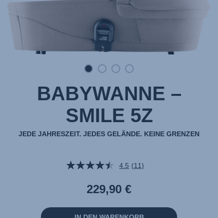
BABYWANNE –
SMILE 5Z
JEDE JAHRESZEIT. JEDES GELÄNDE. KEINE GRENZEN
4.5
(11)
11
Bewertungen
lesen.
229,90 €
Link
auf
derselben
Seite.
IN DEN WARENKORB