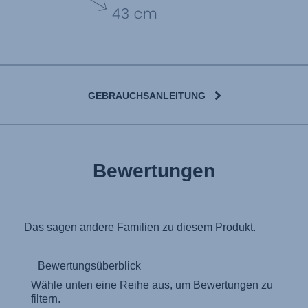
GEBRAUCHSANLEITUNG
User Instructions (English)
Bewertungen
Gebrauchsanleitung (Deutsch)
تعليمات المستخدم) اَللُّغَةُ اَلْعَرَبِيَّة)
Mode d'emploi (Français)
Instrucciones del usuario (Español)
Manual de instruções (Português)
Istruzioni per l’uso (Italiano)