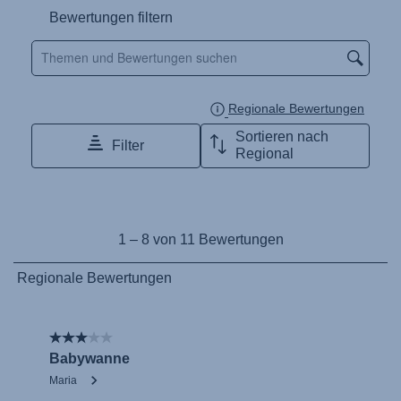
Naudojimo instrukcija (Lietuvių kalba)
Monteringsanvisning (Norsk)
Instrucţiuni de utilizare (Limba română)
Uputstvo za korišcenje (Srpski)
Navodila za uporabo (Slovenščina)
Bruksanvisning (Svenska)
Kullanım talimatı (Türkçe)