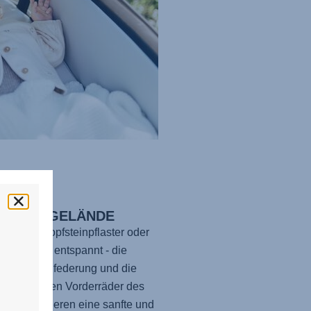
 JEDES GELÄNDE
egs auf Kopfsteinpflaster oder
gen? Sei entspannt - die
erte Zentralfederung und die
ancierenden Vorderräder des
 5Z
garantieren eine sanfte und