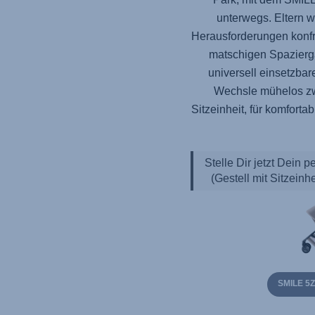
unterwegs. Eltern w
Herausforderungen konfro
matschigen Spaziergä
universell einsetzbar
Wechsle mühelos z
Sitzeinheit, für komfort
Stelle Dir jetzt Dein 
(Gestell mit Sitzeinh
SMILE 5