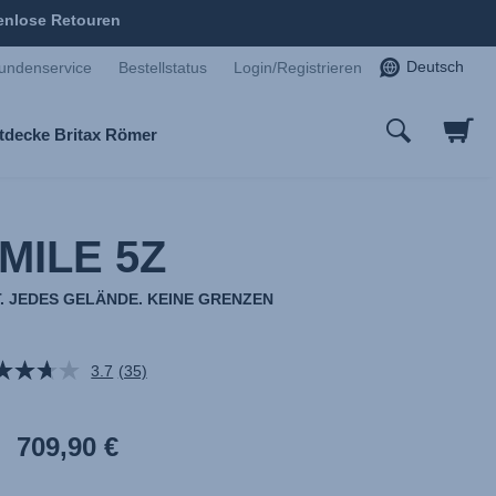
enlose Retouren
Deutsch
undenservice
Bestellstatus
Login/Registrieren
tdecke Britax Römer
MILE 5Z
. JEDES GELÄNDE. KEINE GRENZEN
3.7
(35)
35
Bewertungen
lesen.
Link
709,90 €
auf
derselben
Seite.