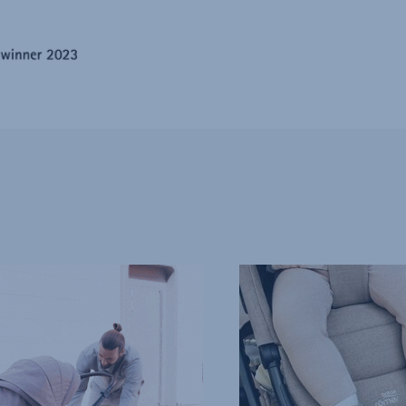
KOMFORT
FÜR
JEDE
GRÖßE,
4
von
13