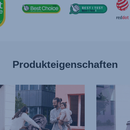
Produkteigenschaften
RBARE
FLACHE
NHEIT,
RÜCKENLEHNE
UND
FUßSTÜTZE,
3
von
13