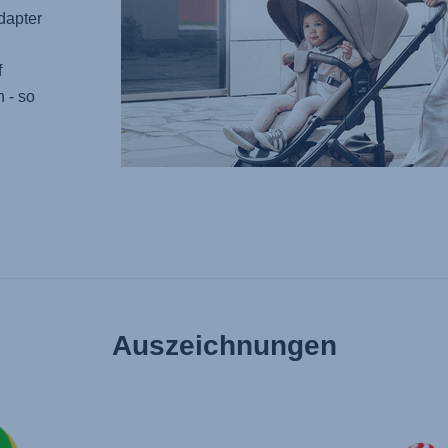
dapter
f
 - so
Auszeichnungen