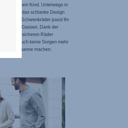
 Fahrt für Dein Kind. Unterwegs in
adt? Durch das schlanke Design
e flexiblen Schwenkräder passt Ihr
durch enge Gassen. Dank der
ten, pannensicheren Räder
st Du dir auch keine Sorgen mehr
eine Reifenpanne machen.