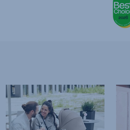
SCHLANKES
UMKEH
DESIGN,
SITZEI
1
2
von
von
13
13