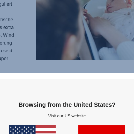
uliert
frische
s extra
e, Wind
erung
u seid
uper
FÜR
Unterw
Browsing from the United States?
Waldwe
optimi
Visit our US website
ausbal
SMILE