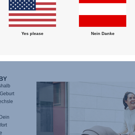
ruhige
der St
und di
auch 
Yes please
Nein Danke
robus
brauch
über 
BY
shalb
 Geburt
echsle
 Dein
fort
e