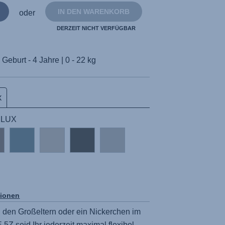
IN DEN WARENKORB
oder
DERZEIT NICHT VERFÜGBAR
Geburt - 4 Jahre | 0 - 22 kg
X
| LUX
tionen
u den Großeltern oder ein Nickerchen im
E 5Z
seid Ihr jederzeit maximal flexibel