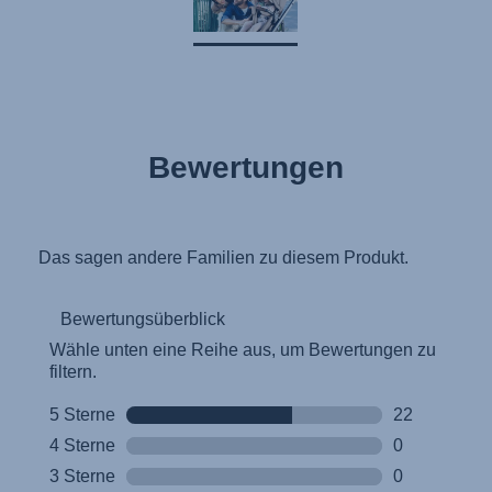
Kasutusjuhend (Eesti keel)
Käyttöohjeet (Suomi)
Οδηγίες χρήσης (Ελληνική γλώσσα)
Használati útmutató (Magyar nyelv)
Lietošanas instrukcija (Latviešu valoda)
Bewertungen
Naudojimo instrukcija (Lietuvių kalba)
Monteringsanvisning (Norsk)
Instrucţiuni de utilizare (Limba română)
Uputstvo za korišcenje (Srpski)
Navodila za uporabo (Slovenščina)
Bruksanvisning (Svenska)
Kullanım talimatı (Türkçe)