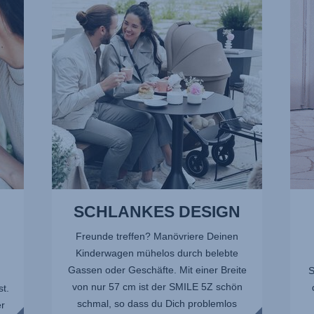
1
2
von
von
13
13
SCHLANKES DESIGN
Freunde treffen? Manövriere Deinen
Kinderwagen mühelos durch belebte
Gassen oder Geschäfte. Mit einer Breite
S
von nur 57 cm ist der SMILE 5Z schön
t.
schmal, so dass du Dich problemlos
r