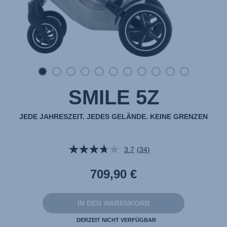
SMILE 5Z
JEDE JAHRESZEIT. JEDES GELÄNDE. KEINE GRENZEN
3.7
(34)
34
Bewertungen
lesen.
709,90 €
Link
auf
derselben
Seite.
IN DEN WARENKORB
DERZEIT NICHT VERFÜGBAR