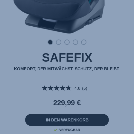
SAFEFIX
KOMFORT, DER MITWÄCHST. SCHUTZ, DER BLEIBT.
4.8
(5)
5
Bewertungen
lesen.
229,99 €
Link
auf
derselben
Seite.
IN DEN WARENKORB
VERFÜGBAR