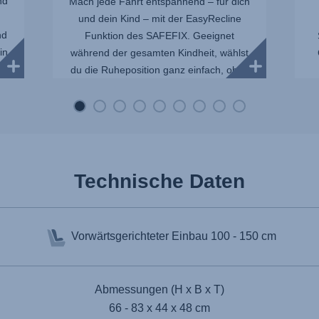
nd
Mach jede Fahrt entspannend – für dich
und dein Kind – mit der EasyRecline
nd
Funktion des SAFEFIX. Geeignet
in
während der gesamten Kindheit, wählst
du die Ruheposition ganz einfach, ohne
die I...
Technische Daten
Vorwärtsgerichteter Einbau
100 - 150 cm
Abmessungen (H x B x T)
66 - 83 x 44 x 48 cm