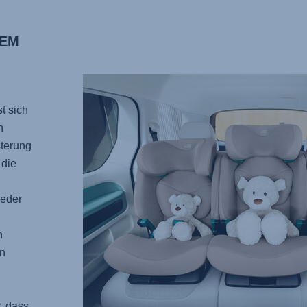
NEM
t sich
n
sterung
 die
jeder
n
n
, dass