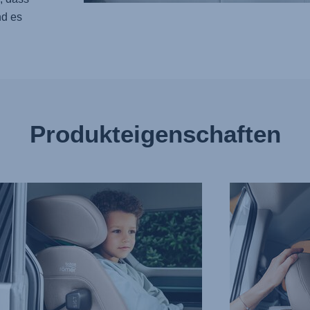
nd es
Produkteigenschaften
CHRITTLICHER
KOMFORTABLE,
NAUFPRALLSCHUTZ
SCHÜTZENDE
KOPFSTÜTZE,
3
von
9