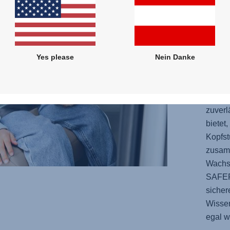
zuverl
fortsc
(SICT)
Seiten
korrek
Yes please
Nein Danke
unters
schütz
Highb
zuverl
bietet
Kopfst
zusam
Wachst
SAFE
sicher
Wissen
egal w