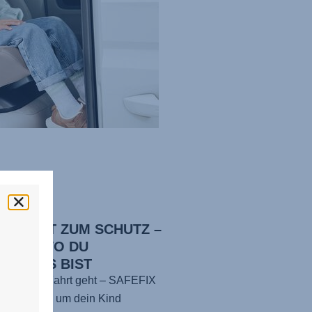
WICKELT ZUM SCHUTZ –
RALL, WO DU
ERWEGS BIST
wohin die Fahrt geht –
SAFEFIX
entwickelt, um dein Kind