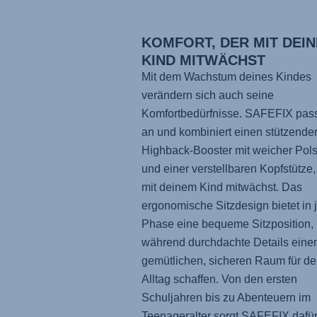
KOMFORT, DER MIT DEI
KIND MITWÄCHST
Mit dem Wachstum deines Kindes
verändern sich auch seine
Komfortbedürfnisse.
SAFEFIX
pass
an und kombiniert einen stützende
Highback-Booster mit weicher Pol
und einer verstellbaren Kopfstütze,
mit deinem Kind mitwächst. Das
ergonomische Sitzdesign bietet in 
Phase eine bequeme Sitzposition,
während durchdachte Details eine
gemütlichen, sicheren Raum für de
Alltag schaffen. Von den ersten
Schuljahren bis zu Abenteuern im
Teenageralter sorgt
SAFEFIX
dafür