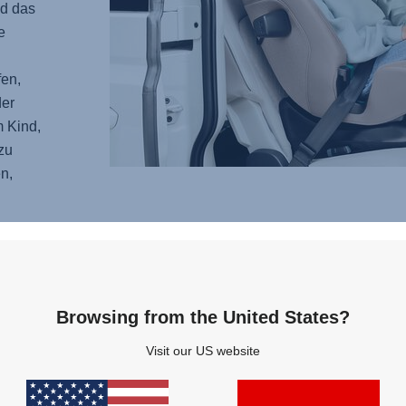
d das
e
en,
der
m Kind,
zu
n,
ENT
Browsing from the United States?
ÜBE
UNT
Visit our US website
Egal, 
wurde 