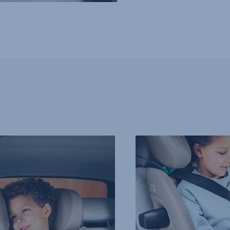
SCHUTZ
GENAU
DORT,
WO
ER
GEBRAUCHT
WIRD,
4