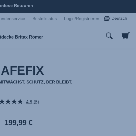
enlose Retouren
Deutsch
undenservice
Bestellstatus
Login/Registrieren
tdecke Britax Römer
SAFEFIX
ITWÄCHST. SCHUTZ, DER BLEIBT.
4.8
(5)
5
Bewertungen
lesen.
Link
199,99 €
auf
derselben
Seite.