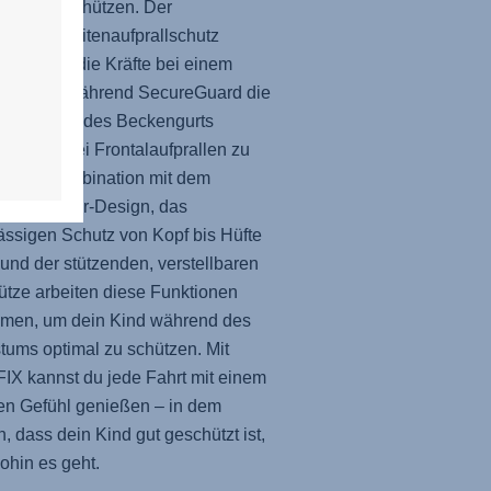
ässig zu schützen. Der
hrittliche Seitenaufprallschutz
 reduziert die Kräfte bei einem
aufprall, während SecureGuard die
te Position des Beckengurts
tützt, um bei Frontalaufprallen zu
en. In Kombination mit dem
ack-Booster-Design, das
ässigen Schutz von Kopf bis Hüfte
, und der stützenden, verstellbaren
ütze arbeiten diese Funktionen
men, um dein Kind während des
ums optimal zu schützen. Mit
FIX
kannst du jede Fahrt mit einem
en Gefühl genießen – in dem
, dass dein Kind gut geschützt ist,
ohin es geht.