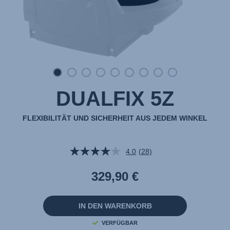
DUALFIX 5Z
FLEXIBILITÄT UND SICHERHEIT AUS JEDEM WINKEL
4.0
(28)
28
Bewertungen
lesen.
329,90 €
Link
auf
derselben
Seite.
IN DEN WARENKORB
VERFÜGBAR