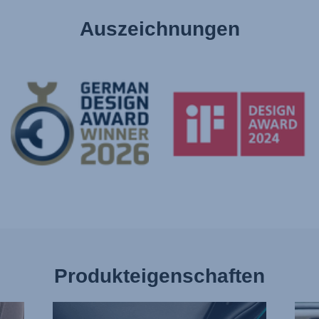
Auszeichnungen
Produkteigenschaften
EINZELNE
WEN