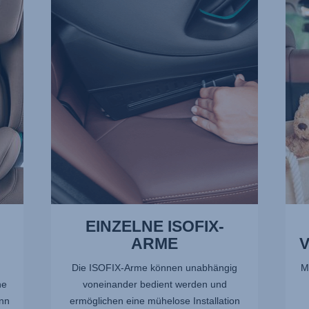
ISOFIX-
VERL
ARME,
2
1
von
von
13
13
EINZELNE ISOFIX-
ARME
Die ISOFIX-Arme können unabhängig
M
ne
voneinander bedient werden und
nn
ermöglichen eine mühelose Installation