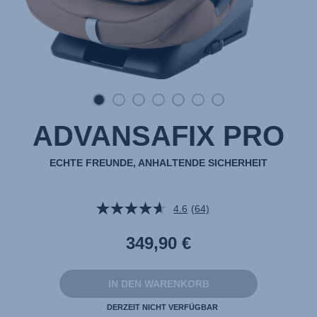
ADVANSAFIX PRO
ECHTE FREUNDE, ANHALTENDE SICHERHEIT
4.6
(64)
64
Bewertungen
lesen.
349,90 €
Link
auf
derselben
Seite.
IN DEN WARENKORB
DERZEIT NICHT VERFÜGBAR