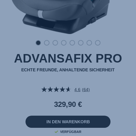
ADVANSAFIX PRO
ECHTE FREUNDE, ANHALTENDE SICHERHEIT
4.6
(64)
64
Bewertungen
lesen.
329,90 €
Link
auf
derselben
Seite.
IN DEN WARENKORB
VERFÜGBAR