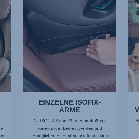
ISOFIX-
VERL
ARME,
2
1
von
von
13
13
EINZELNE ISOFIX-
ARME
Die ISOFIX-Arme können unabhängig
M
ne
voneinander bedient werden und
nn
ermöglichen eine mühelose Installation