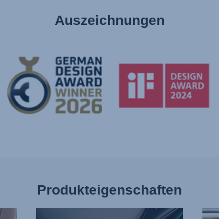
Auszeichnungen
Produkteigenschaften
EINZELNE
WEN