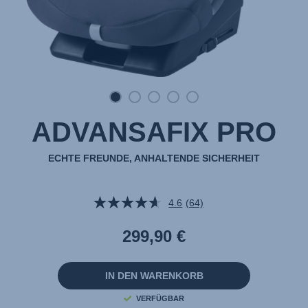
ADVANSAFIX PRO
ECHTE FREUNDE, ANHALTENDE SICHERHEIT
4.6
(64)
64
Bewertungen
lesen.
299,90 €
Link
auf
derselben
Seite.
IN DEN WARENKORB
VERFÜGBAR