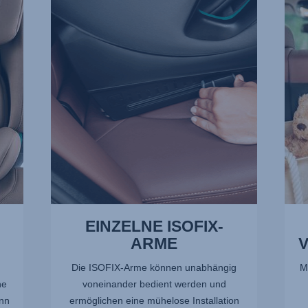
ISOFIX-
VERL
ARME,
2
1
von
von
13
13
EINZELNE ISOFIX-
ARME
Die ISOFIX-Arme können unabhängig
M
ne
voneinander bedient werden und
nn
ermöglichen eine mühelose Installation