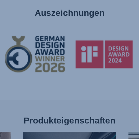
Auszeichnungen
Produkteigenschaften
EINZELNE
WEN