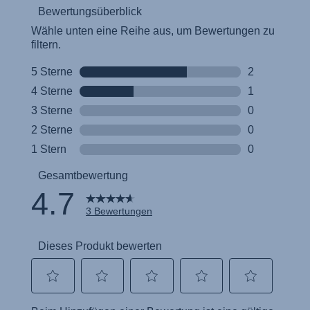
Инструкция пользователя (Русский язык)
Instrukcja użytkownika (Język polski)
Návod na použitie (Slovenský jazyk)
Upute za uporabu (Hrvatski jezik)
Pokyny k použití (Čeština)
Brugerinstruktioner (Dansk)
Gebruiksinstructies (Nederlands)
Käyttöohjeet (Suomi)
Οδηγίες χρήσης (Ελληνική γλώσσα)
Használati útmutató (Magyar nyelv)
Naudojimo instrukcija (Lietuvių kalba)
Instrucţiuni de utilizare (Limba română)
Navodila za uporabo (Slovenščina)
Bruksanvisning (Svenska)