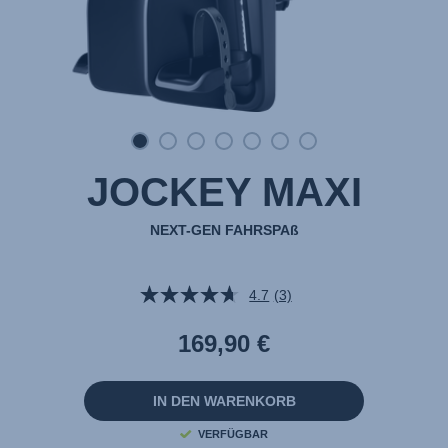
JOCKEY MAXI
NEXT-GEN FAHRSPAß
4.7
(3)
3
Bewertungen
lesen.
169,90 €
Link
auf
derselben
Seite.
IN DEN WARENKORB
VERFÜGBAR