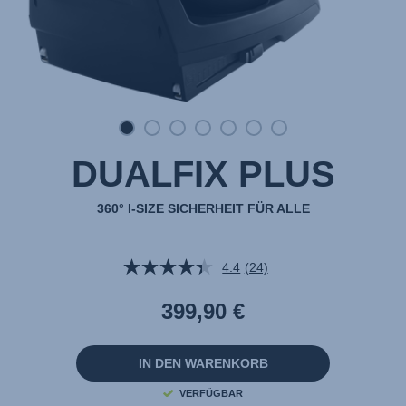
DUALFIX PLUS
360° I-SIZE SICHERHEIT FÜR ALLE
4.4
(24)
24
Bewertungen
lesen.
399,90 €
Link
auf
derselben
Seite.
IN DEN WARENKORB
VERFÜGBAR