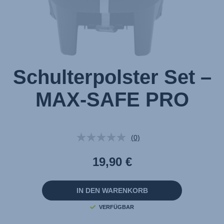
Schulterpolster Set –
MAX-SAFE PRO
(0)
Kein
Beurteilungswert.
Link
19,90 €
auf
derselben
Seite.
IN DEN WARENKORB
VERFÜGBAR