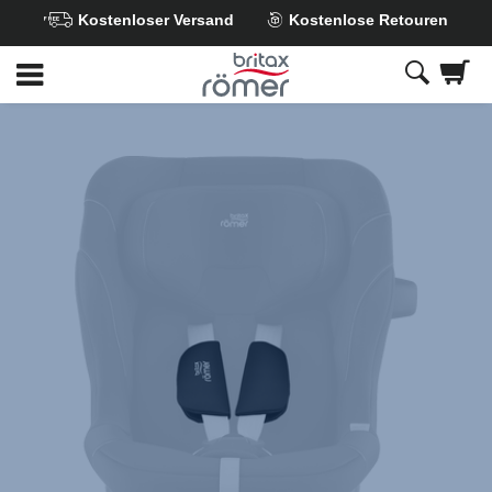
Kostenloser Versand
Kostenlose Retouren
Zum
Hauptinhalt
springen
Britax
Schulterpolster
Set
–
MAX-
SAFE
PRO
Space
Black,
1
von
1