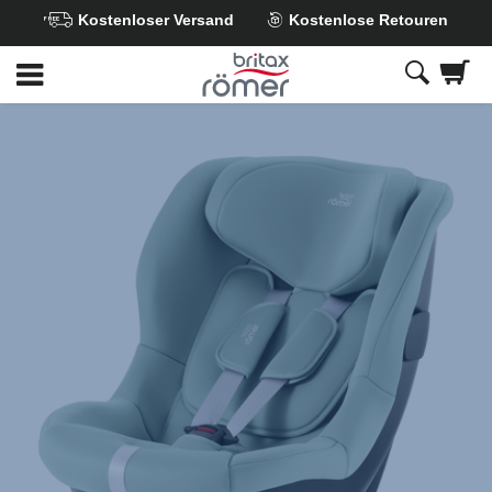
Kostenloser Versand
Kostenlose Retouren
Zum
Hauptinhalt
springen
Britax
Ersatzbezug
–
SAFE-
WAY
M
Jade
Green,
1
von
1