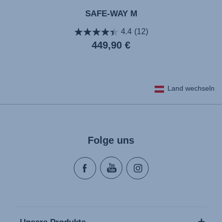
SAFE-WAY M
4.4
(12)
Aktueller
449,90 €
Preis
Land wechseln
Folge uns