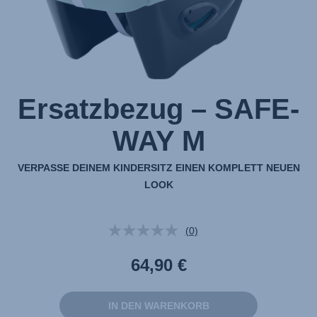
Ersatzbezug – SAFE-
WAY M
VERPASSE DEINEM KINDERSITZ EINEN KOMPLETT NEUEN
LOOK
(0)
Kein
Beurteilungswert.
Link
64,90 €
auf
derselben
Seite.
IN DEN WARENKORB