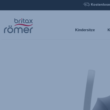
Kostenlose
Zum
Hauptinhalt
springen
Kindersitze
K
Britax
Sonnenverdeck
–
BABY-
SAFE
5Z
/
5Z2
/
PRO