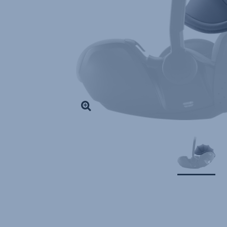
,
1
von
1