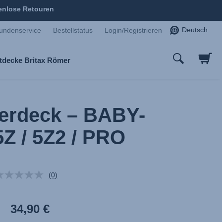
enlose Retouren
Deutsch
undenservice
Bestellstatus
Login/Registrieren
tdecke Britax Römer
erdeck – BABY-
Z / 5Z2 / PRO
(0)
Kein
Beurteilungswert.
Link
auf
34,90 €
derselben
Seite.