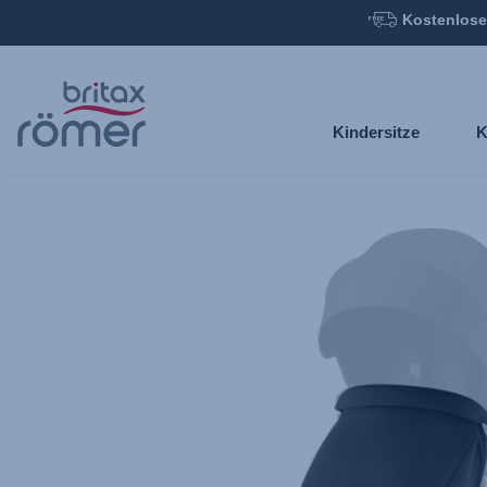
Kostenlose
Zum
Hauptinhalt
springen
Kindersitze
K
Britax
Windschutz
–
SMILE
Space
Black,
1
von
1