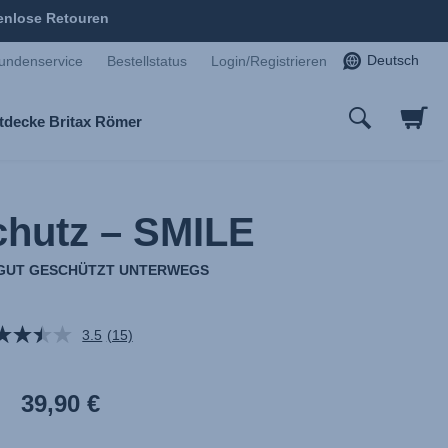
enlose Retouren
Deutsch
undenservice
Bestellstatus
Login/Registrieren
tdecke Britax Römer
hutz – SMILE
GUT GESCHÜTZT UNTERWEGS
3.5
(15)
15
Bewertungen
lesen.
Link
39,90 €
auf
derselben
Seite.