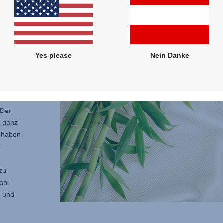
UR
mit
Yes please
Nein Danke
e und
 Bio-
izide
 Der
 ganz
r haben
-
zu
ahl –
o und