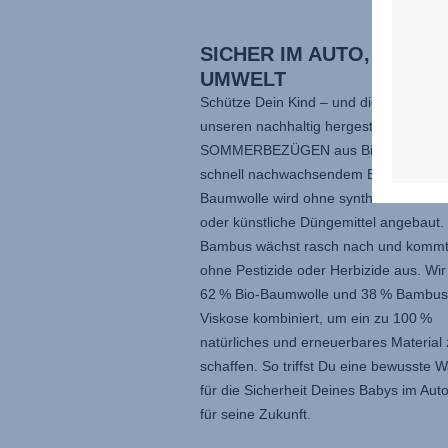
SICHER IM AUTO, GUT Z
UMWELT
Schütze Dein Kind – und die Umwelt – 
unseren nachhaltig hergestellten
SOMMERBEZÜGEN aus Bio-Baumwoll
schnell nachwachsendem Bambus. Die
Baumwolle wird ohne synthetische Pest
oder künstliche Düngemittel angebaut.
Bambus wächst rasch nach und kommt
ohne Pestizide oder Herbizide aus. Wi
62 % Bio-Baumwolle und 38 % Bambus
Viskose kombiniert, um ein zu 100 %
natürliches und erneuerbares Material 
schaffen. So triffst Du eine bewusste W
für die Sicherheit Deines Babys im Aut
für seine Zukunft.