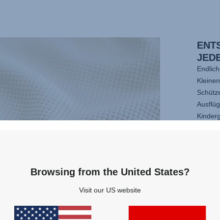
ENT
JED
Endlich
Kleine
Schütz
Ausflü
Kinder
und be
Dabei k
der rob
bleibt.
Browsing from the United States?
Ihr jed
Kinder
Visit our US website
mit se