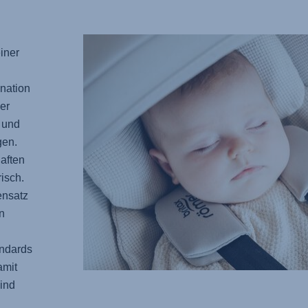
iner
nation
er
 und
gen.
aften
isch.
ensatz
n
ndards
amit
ind