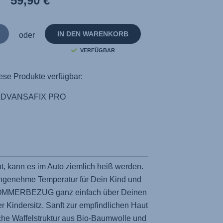
59,90 €
auf
derselben
Seite.
IN DEN WARENKORB
oder
VERFÜGBAR
ese Produkte verfügbar:
ADVANSAFIX PRO
, kann es im Auto ziemlich heiß werden.
angenehme Temperatur für Dein Kind und
SOMMERBEZUG ganz einfach über Deinen
 Kindersitz. Sanft zur empfindlichen Haut
che Waffelstruktur aus Bio-Baumwolle und