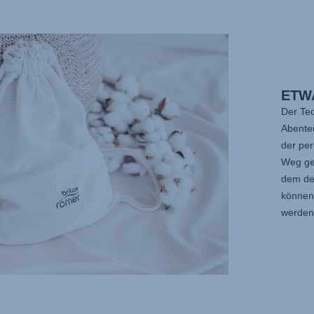
ETW
Der Ted
Abenteu
der pe
Weg ge
dem de
können 
werden