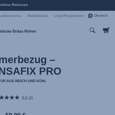
enlose Retouren
Deutsch
undenservice
Bestellstatus
Login/Registrieren
tdecke Britax Römer
merbezug –
NSAFIX PRO
TUR AUS WEICH UND KÜHL
5.0
(2)
2
Bewertungen
lesen.
Link