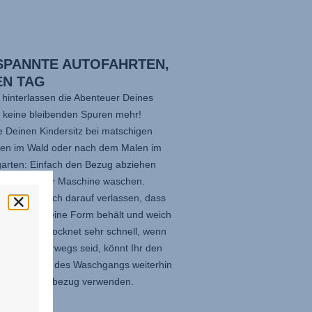
SPANNTE AUTOFAHRTEN,
EN TAG
 hinterlassen die Abenteuer Deines
n keine bleibenden Spuren mehr!
e Deinen Kindersitz bei matschigen
gen im Wald oder nach dem Malen im
garten: Einfach den Bezug abziehen
i 30 °C in der Maschine waschen.
annst Du Dich darauf verlassen, dass
uste Stoff seine Form behält und weich
 Der Bezug trocknet sehr schnell, wenn
och viel unterwegs seid, könnt Ihr den
sitz während des Waschgangs weiterhin
inem Originalbezug verwenden.