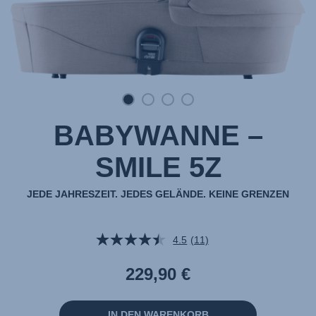
BABYWANNE –
SMILE 5Z
JEDE JAHRESZEIT. JEDES GELÄNDE. KEINE GRENZEN
4.5
(11)
11
Bewertungen
lesen.
229,90 €
Link
auf
derselben
Seite.
IN DEN WARENKORB