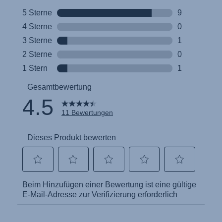
Инструкция пользователя (Русский язык)
Instrukcja użytkownika (Język polski)
Návod na použitie (Slovenský jazyk)
Инструкция за ползване (Български език)
Upute za uporabu (Hrvatski jezik)
Pokyny k použití (Čeština)
Brugerinstruktioner (Dansk)
Gebruiksinstructies (Nederlands)
Kasutusjuhend (Eesti keel)
Käyttöohjeet (Suomi)
Οδηγίες χρήσης (Ελληνική γλώσσα)
Használati útmutató (Magyar nyelv)
Lietošanas instrukcija (Latviešu valoda)