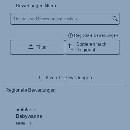
Naudojimo instrukcija (Lietuvių kalba)
Monteringsanvisning (Norsk)
Instrucţiuni de utilizare (Limba română)
Uputstvo za korišcenje (Srpski)
Navodila za uporabo (Slovenščina)
Bruksanvisning (Svenska)
Kullanım talimatı (Türkçe)