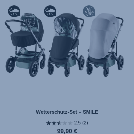
Wetterschutz-Set – SMILE
2.5
(2)
Aktueller
99,90 €