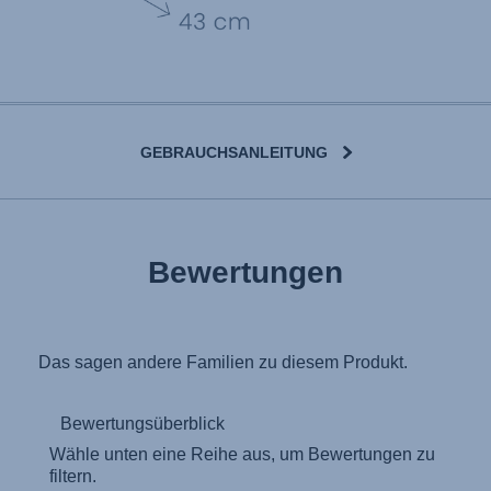
GEBRAUCHSANLEITUNG
User Instructions (English)
Bewertungen
Gebrauchsanleitung (Deutsch)
تعليمات المستخدم) اَللُّغَةُ اَلْعَرَبِيَّة)
Mode d'emploi (Français)
Instrucciones del usuario (Español)
Manual de instruções (Português)
Istruzioni per l’uso (Italiano)