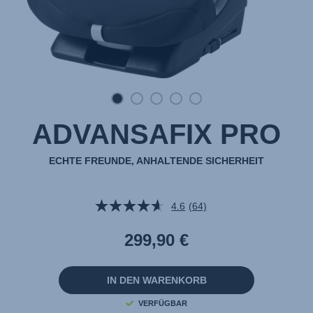
ADVANSAFIX PRO
ECHTE FREUNDE, ANHALTENDE SICHERHEIT
4.6
(64)
64
Bewertungen
lesen.
299,90 €
Link
auf
derselben
Seite.
IN DEN WARENKORB
VERFÜGBAR