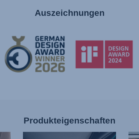
Auszeichnungen
Produkteigenschaften
EINZELNE
WEN