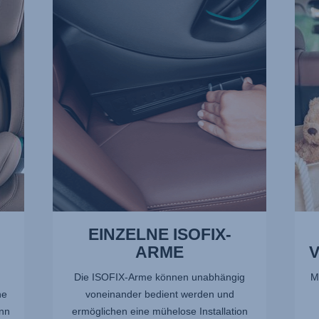
ISOFIX-
VERL
ARME,
2
1
von
von
13
13
EINZELNE ISOFIX-
ARME
Die ISOFIX-Arme können unabhängig
M
ne
voneinander bedient werden und
nn
ermöglichen eine mühelose Installation