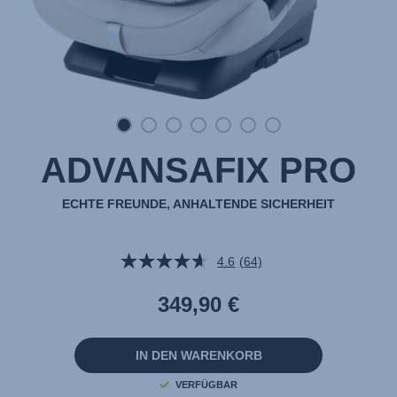
ADVANSAFIX PRO
ECHTE FREUNDE, ANHALTENDE SICHERHEIT
4.6
(64)
64
Bewertungen
lesen.
349,90 €
Link
auf
derselben
Seite.
IN DEN WARENKORB
VERFÜGBAR