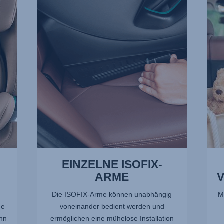
ISOFIX-
VERL
ARME,
2
1
von
von
13
13
EINZELNE ISOFIX-
ARME
Die ISOFIX-Arme können unabhängig
M
ne
voneinander bedient werden und
nn
ermöglichen eine mühelose Installation