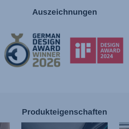
Auszeichnungen
Produkteigenschaften
EINZELNE
WEN