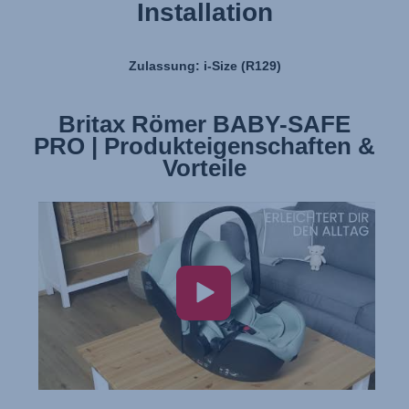
Installation
Zulassung: i-Size (R129)
Britax Römer BABY-SAFE
Britax Römer BABY-SAFE
PRO | Produkteigenschaften &
PRO | Installation
Vorteile