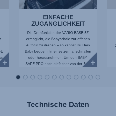
EINFACHE
ZUGÄNGLICHKEIT
Die Drehfunktion der VARIO BASE 5Z
h
ermöglicht, die Babyschale zur offenen
u
Autotür zu drehen – so kannst Du Dein
FE
Baby bequem hineinsetzen, anschnallen
aus
oder herausnehmen. Um den BABY-
SAFE PRO noch einfacher von der Ba...
E
Technische Daten