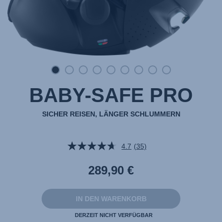
BABY-SAFE PRO
SICHER REISEN, LÄNGER SCHLUMMERN
4.7
(35)
35
Bewertungen
lesen.
289,90 €
Link
auf
derselben
Seite.
IN DEN WARENKORB
DERZEIT NICHT VERFÜGBAR