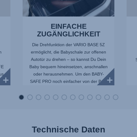
14
EINFACHE
ZUGÄNGLICHKEIT
Die Drehfunktion der VARIO BASE 5Z
h
ermöglicht, die Babyschale zur offenen
u
Autotür zu drehen – so kannst Du Dein
FE
Baby bequem hineinsetzen, anschnallen
aus
oder herausnehmen. Um den BABY-
SAFE PRO noch einfacher von der Ba...
E
Technische Daten