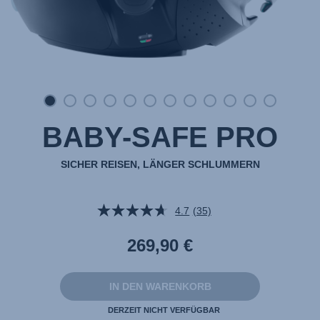
BABY-SAFE PRO
SICHER REISEN, LÄNGER SCHLUMMERN
4.7
(35)
35
Bewertungen
lesen.
269,90 €
Link
auf
derselben
Seite.
IN DEN WARENKORB
DERZEIT NICHT VERFÜGBAR