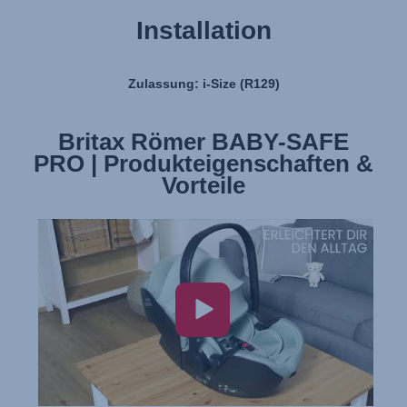
Installation
Zulassung: i-Size (R129)
Britax Römer BABY-SAFE
Britax Römer BABY-SAFE
PRO | Produkteigenschaften &
PRO | Installation
Vorteile