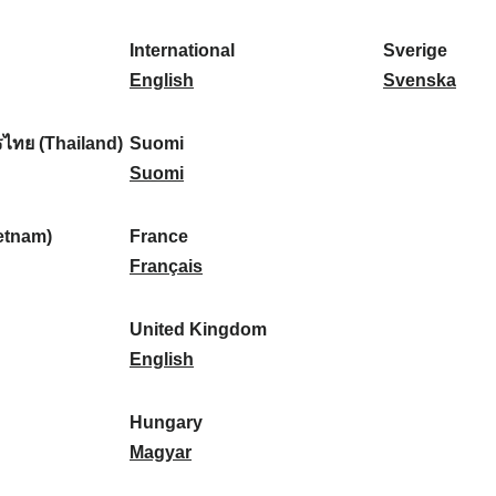
l
l
a
s
k
o
i
a
r
p
a
r
International
Sverige
k
n
k
a
I
:
t
S
English
Svenska
a
d
:
ñ
n
u
v
:
:
a
t
g
e
ไทย (Thailand)
Suomi
:
e
S
a
r
Suomi
r
u
l
i
n
o
:
g
etnam)
France
a
m
F
e
Français
t
i
r
:
i
:
a
United Kingdom
o
n
U
English
n
c
n
a
e
i
Hungary
l
:
t
H
Magyar
:
e
u