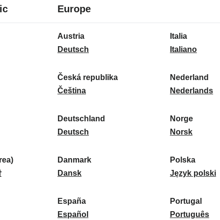
8
16
ic
Europe
Sprachen
Sprachen
16
Austria
Italia
Sprachen
A
I
Deutsch
Italiano
u
t
s
a
Česká republika
Nederland
t
Č
l
N
Čeština
Nederlands
r
e
i
e
i
s
a
d
Deutschland
Norge
a
k
D
:
e
N
Deutsch
Norsk
:
á
e
r
o
r
u
l
r
ea)
Danmark
Polska
e
t
D
a
g
P
말
Dansk
Język polski
p
s
a
n
e
o
u
c
n
d
:
l
d
España
Portugal
b
h
m
E
:
s
P
Español
Português