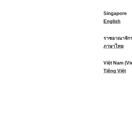
a
:
n
(
e
t
)
K
w
Singapore
i
:
o
Z
S
English
o
r
e
i
n
e
a
n
ราชอาณาจักร
a
a
l
g
ร
ภาษาไทย
l
)
a
a
า
:
:
n
p
ช
Việt Nam (Vi
d
o
อ
V
Tiếng Việt
:
r
า
i
e
ณ
ệ
:
า
t
จั
N
ก
a
ร
m
ไ
(