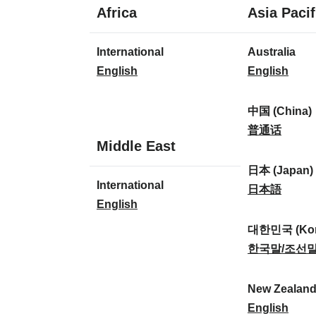
1
Africa
Asia Pacif
Sprache
1
8
International
Australia
Sprache
Sprachen
I
A
English
English
n
u
t
s
中国 (China)
e
t
中
普通话
1
Middle East
r
r
国
Sprache
n
a
(
日本 (Japan)
1
International
a
l
C
日
日本語
Sprache
I
English
t
i
h
本
n
i
a
i
(
대한민국 (Kor
t
o
:
n
J
대
한국말/조선
e
n
a
a
한
r
a
)
p
민
New Zealan
n
l
:
a
국
N
English